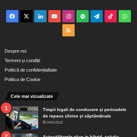
Facebook
X
LinkedIn
YouTube
Instagram
Spotify
Telegram
TikTok
Wha
RSS
Despre noi
Termeni și condiții
Politică de confidențialitate
Politica de Cookie
Cele mai vizualizate
Timpii legali de conducere și perioadele
de repaus zilnice și săptămânale
19/01/2015
Autoutilitarele plug-in hibrid, soluția