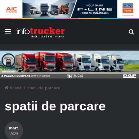
Meniu
C
Acasă
/
spatii de parcare
spatii de parcare
mart.
- 2020 -