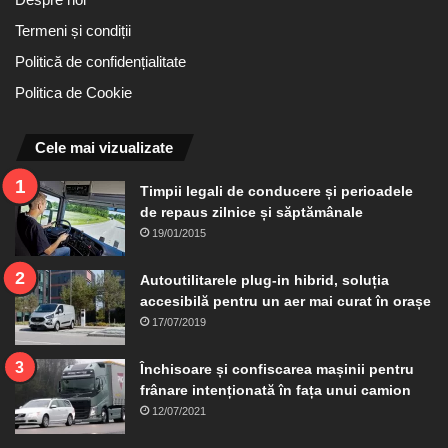
Termeni și condiții
Politică de confidențialitate
Politica de Cookie
Cele mai vizualizate
Timpii legali de conducere și perioadele
de repaus zilnice și săptămânale
19/01/2015
Autoutilitarele plug-in hibrid, soluția
accesibilă pentru un aer mai curat în orașe
17/07/2019
Închisoare și confiscarea mașinii pentru
frânare intenționată în fața unui camion
12/07/2021