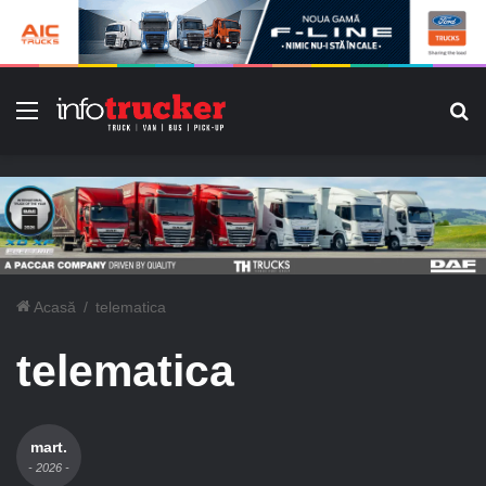
Meniu
C
Acasă
/
telematica
telematica
mart.
- 2026 -