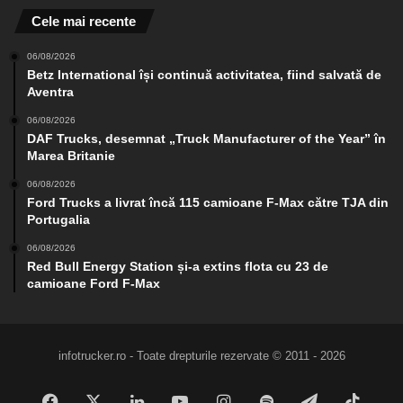
Cele mai recente
06/08/2026
Betz International își continuă activitatea, fiind salvată de
Aventra
06/08/2026
DAF Trucks, desemnat „Truck Manufacturer of the Year” în
Marea Britanie
06/08/2026
Ford Trucks a livrat încă 115 camioane F-Max către TJA din
Portugalia
06/08/2026
Red Bull Energy Station și-a extins flota cu 23 de
camioane Ford F-Max
infotrucker.ro - Toate drepturile rezervate © 2011 - 2026
Facebook
X
LinkedIn
YouTube
Instagram
Spotify
Telegram
TikTo