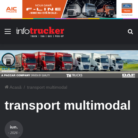
Meniu
C
Acasă
/
transport multimodal
transport multimodal
iun.
- 2026 -