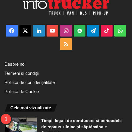
Facebook
X
LinkedIn
YouTube
Instagram
Spotify
Telegram
TikTok
Wha
RSS
Despre noi
Termeni și condiții
Politică de confidențialitate
Politica de Cookie
Cele mai vizualizate
Timpii legali de conducere și perioadele
de repaus zilnice și săptămânale