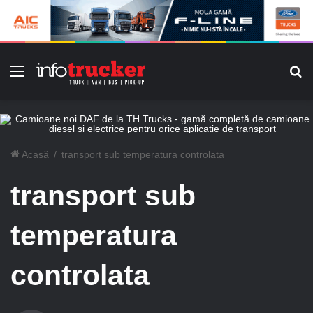
Meniu
C
Acasă
/
transport sub temperatura controlata
transport sub
temperatura
controlata