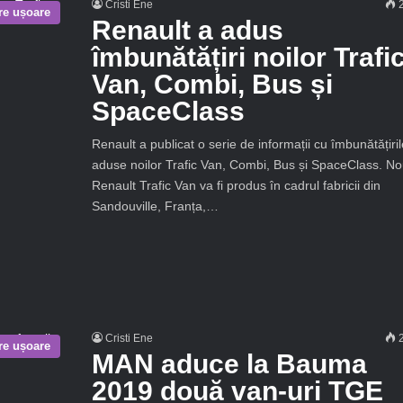
Cristi Ene
2
are ușoare
Renault a adus
îmbunătățiri noilor Trafi
Van, Combi, Bus și
SpaceClass
Renault a publicat o serie de informații cu îmbunătățiril
aduse noilor Trafic Van, Combi, Bus și SpaceClass. No
Renault Trafic Van va fi produs în cadrul fabricii din
Sandouville, Franța,…
Cristi Ene
2
are ușoare
MAN aduce la Bauma
2019 două van-uri TGE