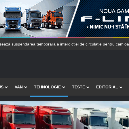
ă suspendarea temporară a interdicției de circulație pentru camioane
US
VAN
TEHNOLOGIE
TESTE
EDITORIAL