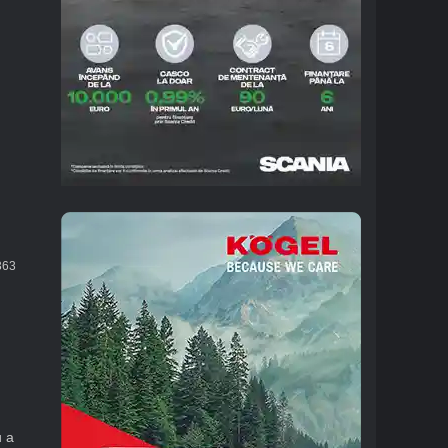
63
u a