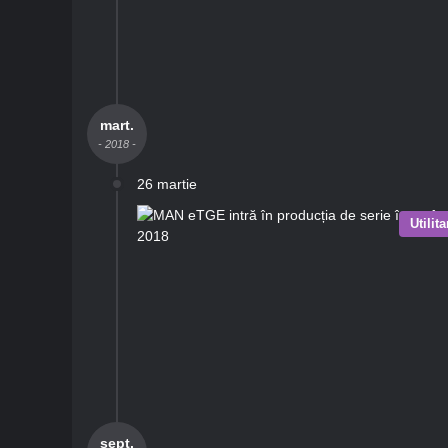
mart.
- 2018 -
26 martie
Utilit
sept.