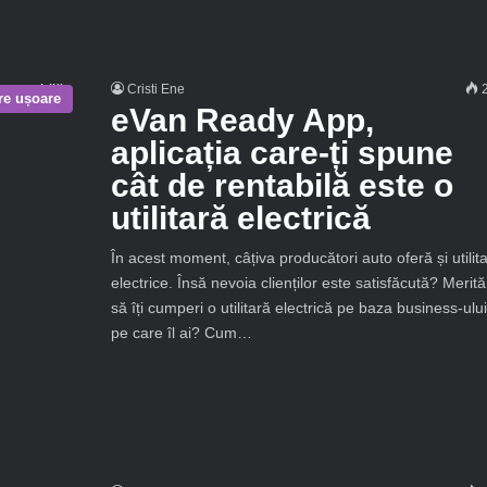
Cristi Ene
2
are ușoare
eVan Ready App,
aplicația care-ți spune
cât de rentabilă este o
utilitară electrică
În acest moment, câțiva producători auto oferă și utilit
electrice. Însă nevoia clienților este satisfăcută? Merită
să îți cumperi o utilitară electrică pe baza business-ului
pe care îl ai? Cum…