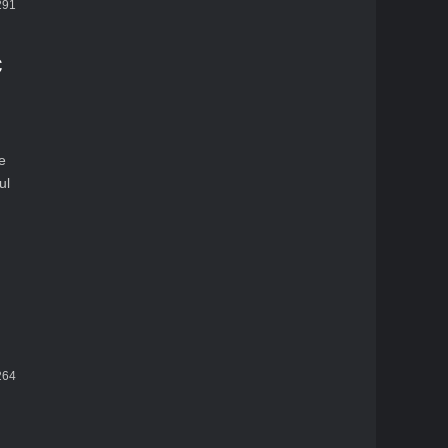
91
c
e
ul
64