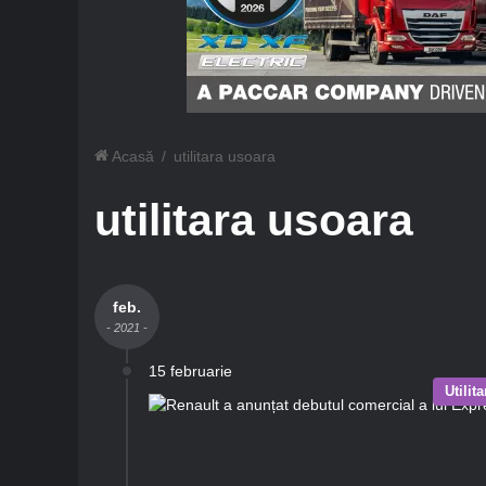
Acasă
/
utilitara usoara
utilitara usoara
feb.
- 2021 -
15 februarie
Utilit