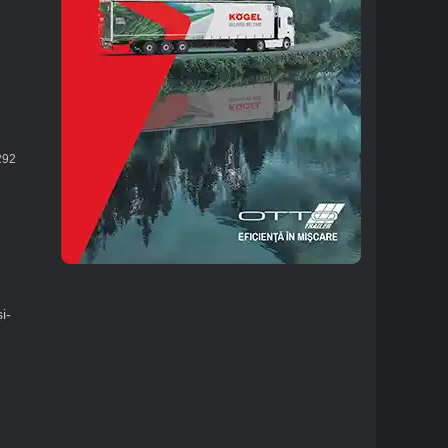
92
i-