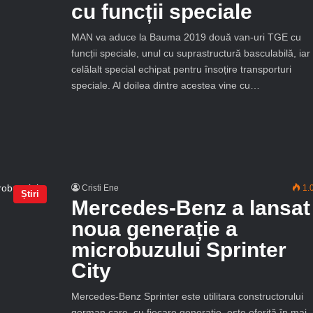
cu funcții speciale
MAN va aduce la Bauma 2019 două van-uri TGE cu
funcții speciale, unul cu suprastructură basculabilă, iar
celălalt special echipat pentru însoțire transporturi
speciale. Al doilea dintre acestea vine cu…
Cristi Ene
1.
Știri
Mercedes-Benz a lansat
noua generație a
microbuzului Sprinter
City
Mercedes-Benz Sprinter este utilitara constructorului
german care, cu fiecare generație, este oferită în mai