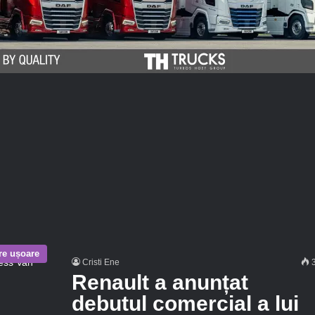
are ușoare
Cristi Ene
3
Renault a anunțat
debutul comercial a lui