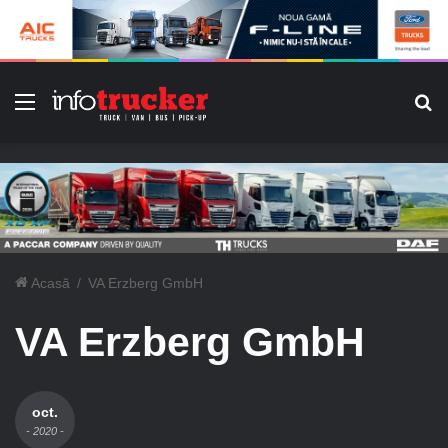
Meniu
C
Acasă
/
VA Erzberg GmbH
VA Erzberg GmbH
oct.
- 2020 -