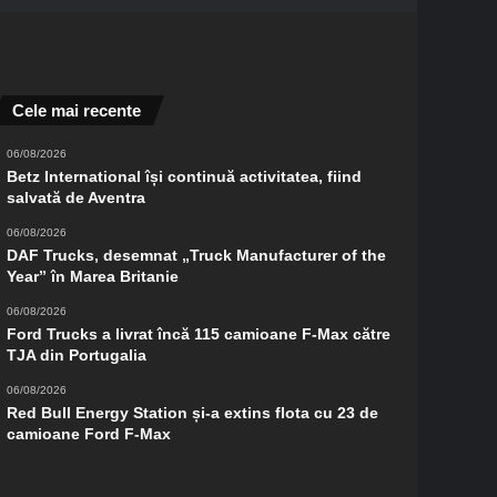
Cele mai recente
06/08/2026
Betz International își continuă activitatea, fiind
salvată de Aventra
06/08/2026
DAF Trucks, desemnat „Truck Manufacturer of the
Year” în Marea Britanie
06/08/2026
Ford Trucks a livrat încă 115 camioane F-Max către
TJA din Portugalia
06/08/2026
Red Bull Energy Station și-a extins flota cu 23 de
camioane Ford F-Max