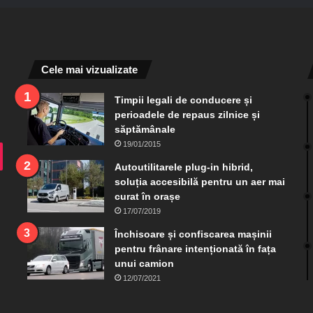
Cele mai vizualizate
Timpii legali de conducere și
perioadele de repaus zilnice și
săptămânale
19/01/2015
ram
TikTok
Autoutilitarele plug-in hibrid,
soluția accesibilă pentru un aer mai
curat în orașe
17/07/2019
Închisoare și confiscarea mașinii
pentru frânare intenționată în fața
unui camion
12/07/2021