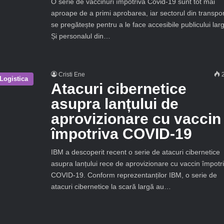
O serie de vaccinuri împotriva Covid-19 sunt tot mai
aproape de a primi aprobarea, iar sectorul din transpor
se pregătește pentru a le face accesibile publicului larg
Și personalul din…
Cristi Ene
2
Logistica
Atacuri cibernetice
asupra lanțului de
aprovizionare cu vaccin
împotriva COVID-19
IBM a descoperit recent o serie de atacuri cibernetice
asupra lanțului rece de aprovizionare cu vaccin împotr
COVID-19. Conform reprezentanților IBM, o serie de
atacuri cibernetice la scară largă au…