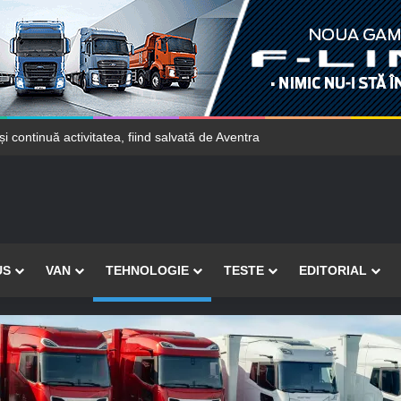
și continuă activitatea, fiind salvată de Aventra
US
VAN
TEHNOLOGIE
TESTE
EDITORIAL