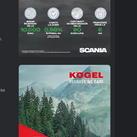
s,
94