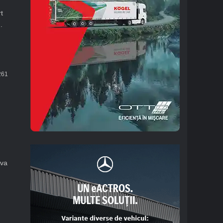
t
.
61
iva