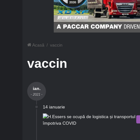
Acasă
/
vaccin
vaccin
ian.
- 2021 -
14 ianuarie