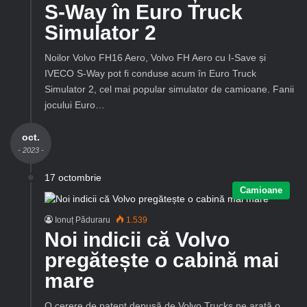
S-Way în Euro Truck
Simulator 2
Noilor Volvo FH16 Aero, Volvo FH Aero cu I-Save și
IVECO S-Way pot fi conduse acum în Euro Truck
Simulator 2, cel mai popular simulator de camioane. Fanii
jocului Euro…
oct.
- 2023 -
17 octombrie
Camioane
Ionuț Păduraru
1.539
Noi indicii că Volvo
pregătește o cabină mai
mare
O cerere de patent depusă de Volvo Trucks ne arată o