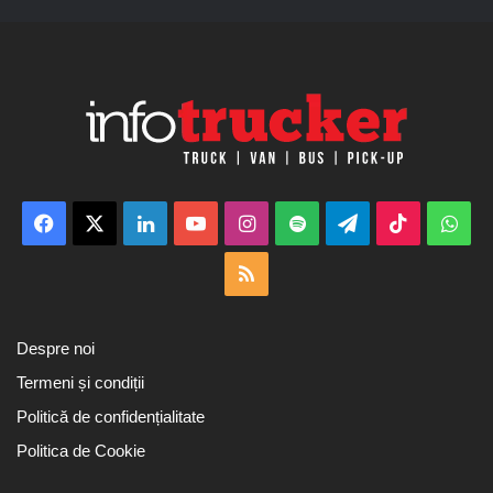
Facebook
X
LinkedIn
YouTube
Instagram
Spotify
Telegram
TikTok
Wha
RSS
Despre noi
Termeni și condiții
Politică de confidențialitate
Politica de Cookie