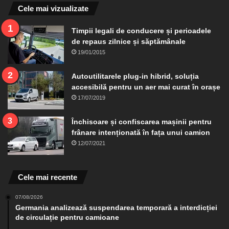
Cele mai vizualizate
Timpii legali de conducere și perioadele
de repaus zilnice și săptămânale
19/01/2015
Autoutilitarele plug-in hibrid, soluția
accesibilă pentru un aer mai curat în orașe
17/07/2019
Închisoare și confiscarea mașinii pentru
frânare intenționată în fața unui camion
12/07/2021
Cele mai recente
07/08/2026
Germania analizează suspendarea temporară a interdicției
de circulație pentru camioane