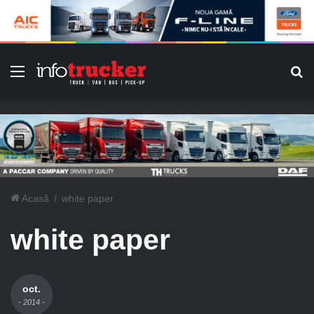
Meniu
C
Acasă
/
white paper
white paper
oct.
- 2014 -