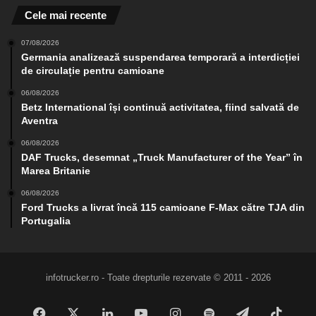
Cele mai recente
07/08/2026
Germania analizează suspendarea temporară a interdicției
de circulație pentru camioane
06/08/2026
Betz International își continuă activitatea, fiind salvată de
Aventra
06/08/2026
DAF Trucks, desemnat „Truck Manufacturer of the Year” în
Marea Britanie
06/08/2026
Ford Trucks a livrat încă 115 camioane F-Max către TJA din
Portugalia
infotrucker.ro - Toate drepturile rezervate © 2011 - 2026
Facebook
X
LinkedIn
YouTube
Instagram
Spotify
Telegram
TikTo