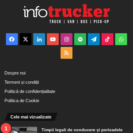
Facebook
X
LinkedIn
YouTube
Instagram
Spotify
Telegram
TikTok
Wha
RSS
Despre noi
Termeni și condiții
Politică de confidențialitate
Politica de Cookie
Cele mai vizualizate
Timpii legali de conducere și perioadele