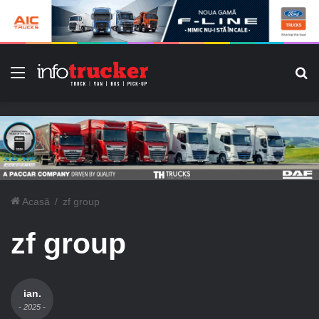
Meniu
C
Acasă
/
zf group
zf group
ian.
- 2025 -