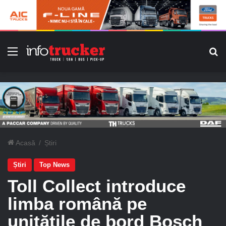
Meniu
C
Acasă
/
Știri
Știri
Top News
Toll Collect introduce
limba română pe
unitățile de bord Bosch