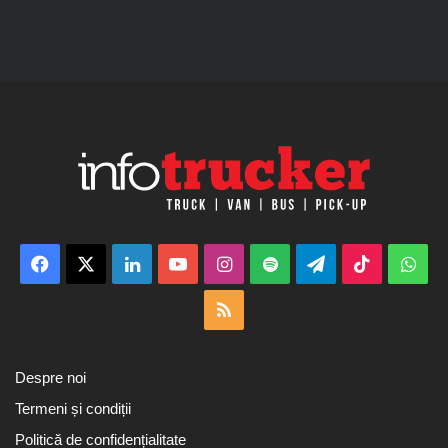
Facebook
X
LinkedIn
YouTube
Instagram
Spotify
Telegram
TikTok
Wha
RSS
Despre noi
Termeni și condiții
Politică de confidențialitate