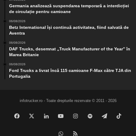
Germania analizează suspendarea temporară a interdicției
de circulație pentru camioane
06/08/2026
Betz International își continuă activitatea, fiind salvată de
Aventra
06/08/2026
DAF Trucks, desemnat „Truck Manufacturer of the Year” în
Marea Britanie
06/08/2026
Ford Trucks a livrat încă 115 camioane F-Max către TJA din
Portugalia
infotrucker.ro - Toate drepturile rezervate © 2011 - 2026
Facebook
X
LinkedIn
YouTube
Instagram
Spotify
Telegram
TikTo
WhatsApp
RSS