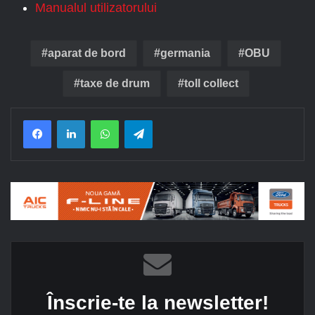
Manualul utilizatorului
aparat de bord
germania
OBU
taxe de drum
toll collect
Facebook
LinkedIn
WhatsApp
Telegram
Înscrie-te la newsletter!