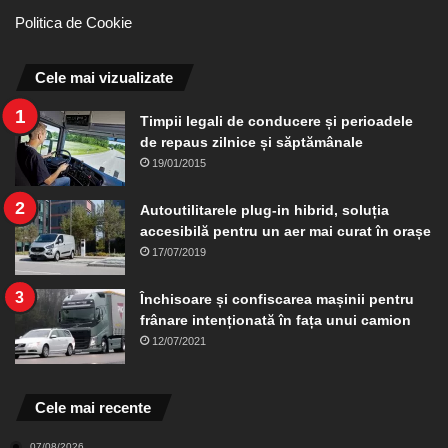
Politica de Cookie
Cele mai vizualizate
Timpii legali de conducere și perioadele
de repaus zilnice și săptămânale
19/01/2015
Autoutilitarele plug-in hibrid, soluția
accesibilă pentru un aer mai curat în orașe
17/07/2019
Închisoare și confiscarea mașinii pentru
frânare intenționată în fața unui camion
12/07/2021
Cele mai recente
07/08/2026