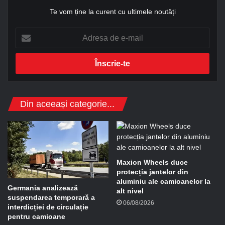
Te vom ține la curent cu ultimele noutăți
A
d
r
e
s
a
d
Din aceeași categorie...
e
e
-
m
a
i
Maxion Wheels duce
l
protecția jantelor din
aluminiu ale camioanelor la
Germania analizează
alt nivel
suspendarea temporară a
06/08/2026
interdicției de circulație
pentru camioane