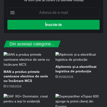
A
d
r
e
s
a
d
Din aceeași categorie...
e
e
-
m
a
Alpitronic și-a electrificat
i
logistica de producție
MAN a produs primele
l
camioane electrice de serie
05/08/2026
cu încărcare MCS
07/08/2026