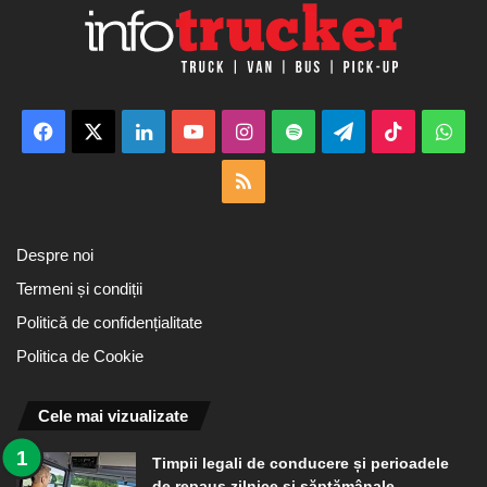
Facebook
X
LinkedIn
YouTube
Instagram
Spotify
Telegram
TikTok
Wha
RSS
Despre noi
Termeni și condiții
Politică de confidențialitate
Politica de Cookie
Cele mai vizualizate
Timpii legali de conducere și perioadele
de repaus zilnice și săptămânale