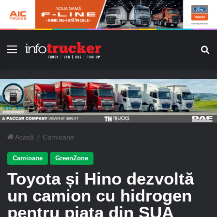
Meniu
C
Acasă
/
Camioane
Camioane
GreenZone
Toyota și Hino dezvoltă
un camion cu hidrogen
pentru piața din SUA