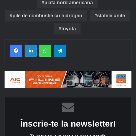
piata nord americana
pile de combustie cu hidrogen
statele unite
toyota
Facebook
LinkedIn
WhatsApp
Telegram
Înscrie-te la newsletter!
Te vom ține la curent cu ultimele noutăți