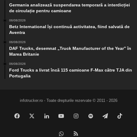
Germania analizează suspendarea temporară a interdicției
de circulație pentru camioane
06/08/2026
Betz International își continuă activitatea, fiind salvată de
Aventra
06/08/2026
DAF Trucks, desemnat „Truck Manufacturer of the Year” în
Marea Britanie
06/08/2026
Ford Trucks a livrat încă 115 camioane F-Max către TJA din
Portugalia
infotrucker.ro - Toate drepturile rezervate © 2011 - 2026
Facebook
X
LinkedIn
YouTube
Instagram
Spotify
Telegram
TikTo
WhatsApp
RSS