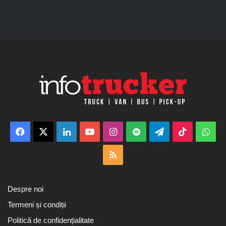
Facebook
X
LinkedIn
YouTube
Instagram
Spotify
Telegram
TikTok
Wha
RSS
Despre noi
Termeni și condiții
Politică de confidențialitate