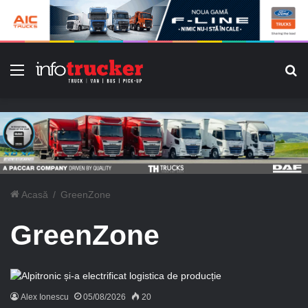
Meniu
C
Acasă
/
GreenZone
GreenZone
Alex Ionescu
05/08/2026
20