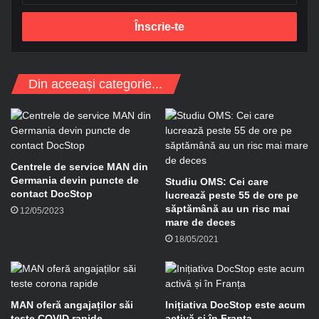
r
e
s
a
d
Din aceeași categorie...
e
e
-
m
a
i
Centrele de service MAN din
l
Germania devin puncte de
Studiu OMS: Cei care
contact DocStop
lucrează peste 55 de ore pe
săptămână au un risc mai
12/05/2023
mare de deces
18/05/2021
MAN oferă angajaților săi
Inițiativa DocStop este acum
teste COVID rapide
activă și în Franța