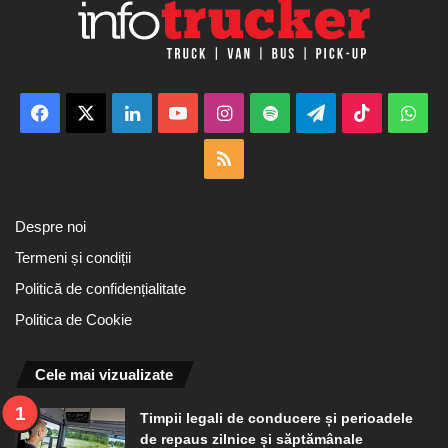
Facebook
X
LinkedIn
YouTube
Instagram
Spotify
Telegram
TikTok
Wha
RSS
Despre noi
Termeni și condiții
Politică de confidențialitate
Politica de Cookie
Cele mai vizualizate
Timpii legali de conducere și perioadele
de repaus zilnice și săptămânale