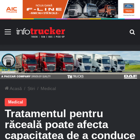
Meniu
C
Acasă
/
Știri
/
Medical
Medical
Tratamentul pentru
răceală poate afecta
capacitatea de a conduce