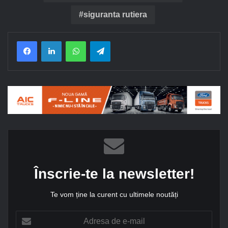
siguranta rutiera
Facebook
LinkedIn
WhatsApp
Telegram
Înscrie-te la newsletter!
Te vom ține la curent cu ultimele noutăți
A
d