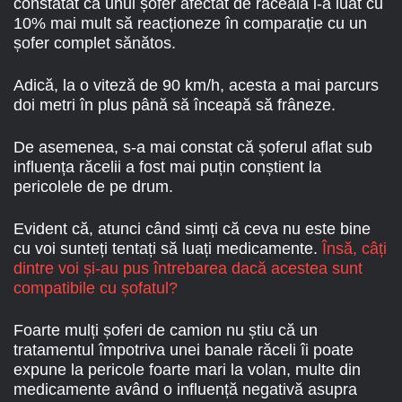
constatat că unui șofer afectat de răceală i-a luat cu
10% mai mult să reacționeze în comparație cu un
șofer complet sănătos.
Adică, la o viteză de 90 km/h, acesta a mai parcurs
doi metri în plus până să înceapă să frâneze.
De asemenea, s-a mai constat că șoferul aflat sub
influența răcelii a fost mai puțin conștient la
pericolele de pe drum.
Evident că, atunci când simți că ceva nu este bine
cu voi sunteți tentați să luați medicamente.
Însă, câți
dintre voi și-au pus întrebarea dacă acestea sunt
compatibile cu șofatul?
Foarte mulți șoferi de camion nu știu că un
tratamentul împotriva unei banale răceli îi poate
expune la pericole foarte mari la volan, multe din
medicamente având o influență negativă asupra