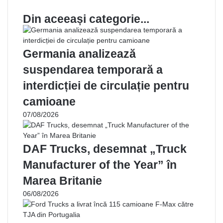
s
Din aceeași categorie...
a
d
e
e
Germania analizează
-
suspendarea temporară a
m
a
interdicției de circulație pentru
i
camioane
l
07/08/2026
DAF Trucks, desemnat „Truck
Manufacturer of the Year” în
Marea Britanie
06/08/2026