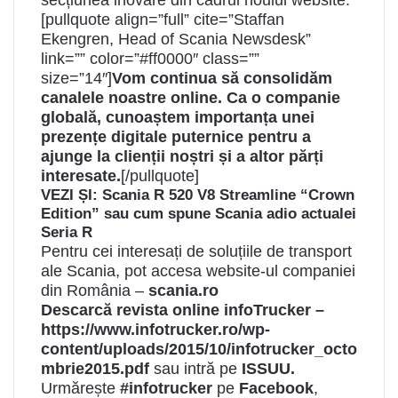
secțiunea inovare din cadrul noului website.
[pullquote align=”full” cite=”Staffan
Ekengren, Head of Scania Newsdesk”
link=”” color=”#ff0000″ class=””
size=”14″]
Vom continua să consolidăm
canalele noastre online. Ca o companie
globală, cunoaștem importanța unei
prezențe digitale puternice pentru a
ajunge la clienții noștri și a altor părți
interesate.
[/pullquote]
VEZI ȘI:
Scania R 520 V8 Streamline “Crown
Edition” sau cum spune Scania adio actualei
Seria R
Pentru cei interesați de soluțiile de transport
ale Scania, pot accesa website-ul companiei
din România –
scania.ro
Descarcă revista online infoTrucker –
https://www.infotrucker.ro/wp-
content/uploads/2015/10/infotrucker_octo
mbrie2015.pdf
sau intră pe
ISSUU
.
Urmărește
#infotrucker
pe
Facebook
,