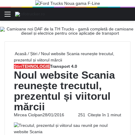
Meniu
C
Acasă
/
Știri
/
Noul website Scania reunește trecutul,
prezentul și viitorul mărcii
Știri
TEHNOLOGIE
Transport 4.0
Noul website Scania
reunește trecutul,
prezentul și viitorul
mărcii
Mircea Ciolpan
28/01/2016
251
Citește în 1 minut