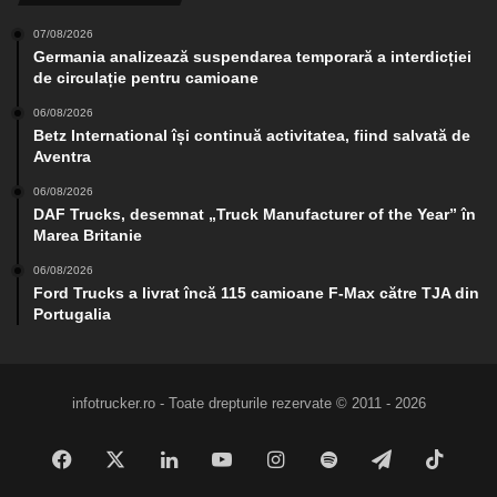
07/08/2026
Germania analizează suspendarea temporară a interdicției
de circulație pentru camioane
06/08/2026
Betz International își continuă activitatea, fiind salvată de
Aventra
06/08/2026
DAF Trucks, desemnat „Truck Manufacturer of the Year” în
Marea Britanie
06/08/2026
Ford Trucks a livrat încă 115 camioane F-Max către TJA din
Portugalia
infotrucker.ro - Toate drepturile rezervate © 2011 - 2026
Facebook
X
LinkedIn
YouTube
Instagram
Spotify
Telegram
TikTo