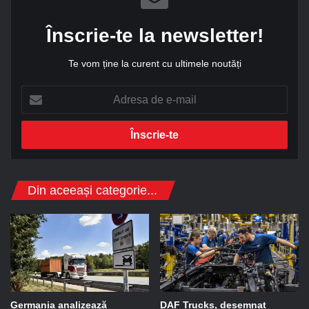
Înscrie-te la newsletter!
Te vom ține la curent cu ultimele noutăți
A
d
r
e
s
a
d
Din aceeași categorie...
e
e
-
m
a
i
l
Germania analizează
DAF Trucks, desemnat