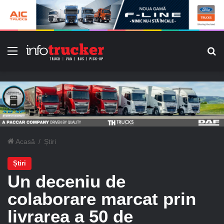
Meniu
C
Acasă
/
Știri
Știri
Un deceniu de
colaborare marcat prin
livrarea a 50 de