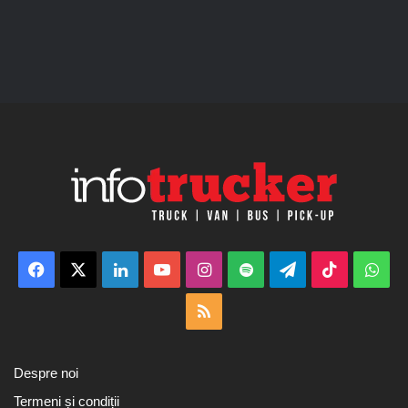
Facebook
X
LinkedIn
YouTube
Instagram
Spotify
Telegram
TikTok
Wha
RSS
Despre noi
Termeni și condiții