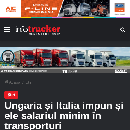
Meniu
C
Acasă
/
Știri
Știri
Ungaria și Italia impun și
ele salariul minim în
transporturi