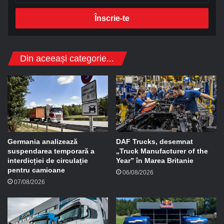
r
e
s
a
d
Din aceeași categorie...
e
e
-
m
a
i
l
Germania analizează
DAF Trucks, desemnat
suspendarea temporară a
„Truck Manufacturer of the
interdicției de circulație
Year” în Marea Britanie
pentru camioane
06/08/2026
07/08/2026