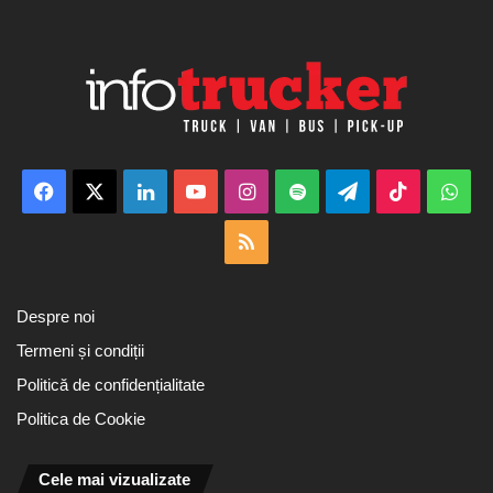
Facebook
X
LinkedIn
YouTube
Instagram
Spotify
Telegram
TikTok
Wha
RSS
Despre noi
Termeni și condiții
Politică de confidențialitate
Politica de Cookie
Cele mai vizualizate