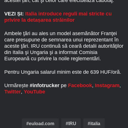
acestei țări, cât şi celor care efectuează cabotaj.
VEZI ȘI:
Italia introduce reguli mai stricte cu
privire la detașarea străinilor
Ambele ţări au ales un model asemănător Franţei
care presupune de semnarea unui reprezentant în
aceste ţări. IRU continuă să ceară detalii autorităţilor
din Italia şi Ungaria şi a informat Comisia
Europeană cu privire la noile reglementări.
Pentru Ungaria salarul minim este de 639 HUF/oră.
Urmărește
#infotrucker
pe
Facebook
,
Instagram
,
Twitter
,
YouTube
euload.com
IRU
italia