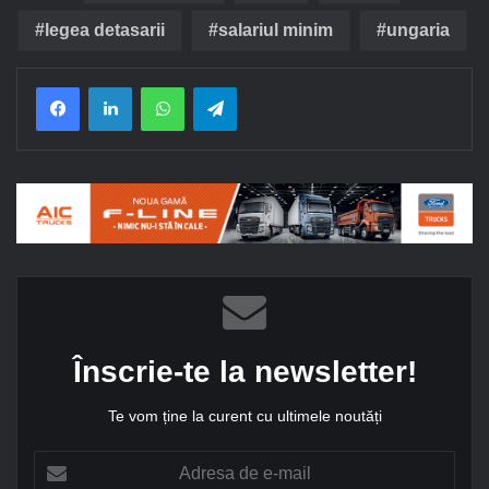
legea detasarii
salariul minim
ungaria
Facebook
LinkedIn
WhatsApp
Telegram
Înscrie-te la newsletter!
Te vom ține la curent cu ultimele noutăți
A
d