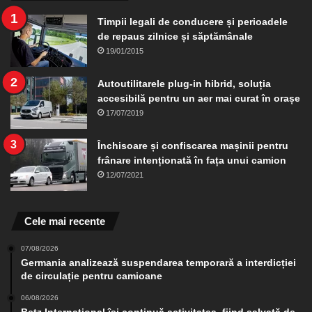
Timpii legali de conducere și perioadele
de repaus zilnice și săptămânale
19/01/2015
Autoutilitarele plug-in hibrid, soluția
accesibilă pentru un aer mai curat în orașe
17/07/2019
Închisoare și confiscarea mașinii pentru
frânare intenționată în fața unui camion
12/07/2021
Cele mai recente
07/08/2026
Germania analizează suspendarea temporară a interdicției
de circulație pentru camioane
06/08/2026
Betz International își continuă activitatea, fiind salvată de