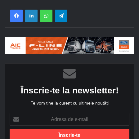
Facebook
LinkedIn
WhatsApp
Telegram
Înscrie-te la newsletter!
Te vom ține la curent cu ultimele noutăți
A
d
r
e