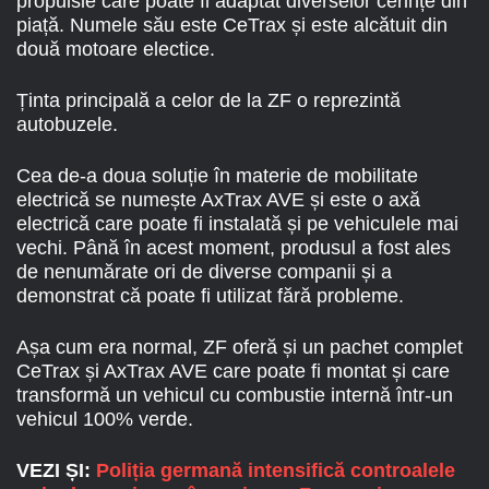
propulsie care poate fi adaptat diverselor cerințe din
piață. Numele său este CeTrax și este alcătuit din
două motoare electice.
Ținta principală a celor de la ZF o reprezintă
autobuzele.
Cea de-a doua soluție în materie de mobilitate
electrică se numește AxTrax AVE și este o axă
electrică care poate fi instalată și pe vehiculele mai
vechi. Până în acest moment, produsul a fost ales
de nenumărate ori de diverse companii și a
demonstrat că poate fi utilizat fără probleme.
Așa cum era normal, ZF oferă și un pachet complet
CeTrax și AxTrax AVE care poate fi montat și care
transformă un vehicul cu combustie internă într-un
vehicul 100% verde.
VEZI ȘI:
Poliția germană intensifică controalele