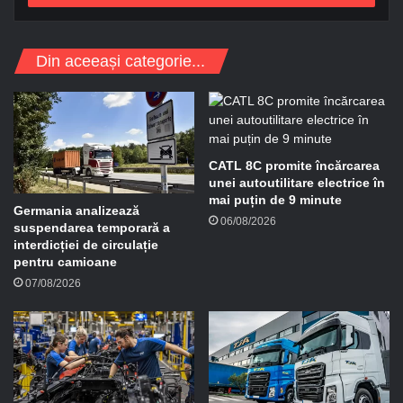
s
a
d
Din aceeași categorie...
e
e
-
m
a
i
CATL 8C promite încărcarea
l
unei autoutilitare electrice în
mai puțin de 9 minute
Germania analizează
06/08/2026
suspendarea temporară a
interdicției de circulație
pentru camioane
07/08/2026