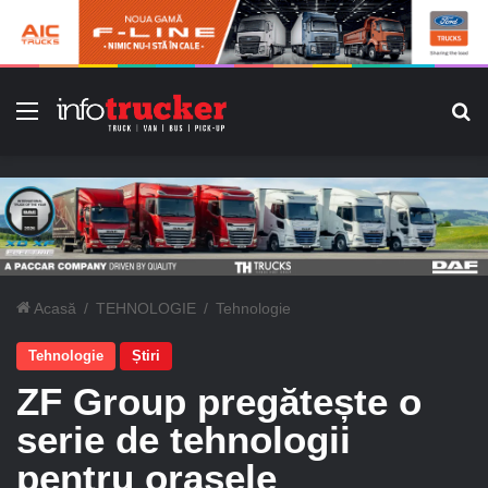
Meniu
C
Acasă
/
TEHNOLOGIE
/
Tehnologie
Tehnologie
Știri
ZF Group pregătește o
serie de tehnologii
pentru orașele