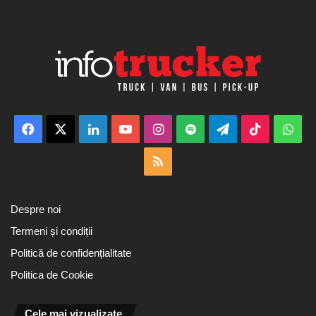
Facebook
X
LinkedIn
YouTube
Instagram
Spotify
Telegram
TikTok
Wha
RSS
Despre noi
Termeni și condiții
Politică de confidențialitate
Politica de Cookie
Cele mai vizualizate