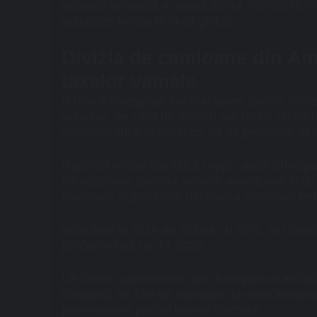
aceeași perioadă a anului trecut. Vânzările t
autobuze livrate la nivel global.
Divizia de camioane din Am
taxelor vamale
DTNA a înregistrat cel mai sever declin. Vânz
vehicule, iar cifra de afaceri s-a redus cu 29 
segmentului a coborât cu 73 de procente, la 
Raportul oficial identifică drept cauze princi
introducerea tarifelor vamale americane și de i
materiale și producție din cauza acelorași tari
Vânzările în SUA au scăzut cu 20%, în Canad
procente față de T1 2025.
Un factor suplimentar care a amplificat artific
contabilă de 199 de milioane de euro înregistr
joint-venture pentru baterii electrice
.