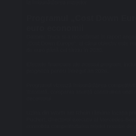
la îmbunătățirea marjelor.
Programul „Cost Down Europ
euro economii
Daimler Truck și-a reconfirmat în raport ang
„Cost Down Europe”
, al cărui obiectiv este 
de euro până cel târziu în 2030.
Efectele financiare ale acestui program, inclusi
prognoza pentru întregul an 2026.
Programul vizează îmbunătățirea competitivită
Totodată,
compania anunță construirea unei n
deceniului.
Uzina din Wörth am Rhein rămâne locația pri
Puchert, directorul executiv al Mercedes-Benz
consolida competitivitatea rețelei noastre de p