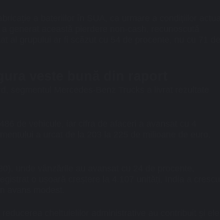
bricație a bateriilor în SUA, ca urmare a condițiilor actu
e, a generat această pierdere non-cash, recunoscută
at al grupului ar fi scăzut cu 54 de procente, nu cu 71 d
ura veste bună din raport
d, segmentul Mercedes-Benz Trucks a livrat rezultate
486 de vehicule, iar cifra de afaceri a avansat cu 4
gmentului a urcat de la 203 la 225 de milioane de euro,
U30), unde vânzările au avansat cu 24 de procente,
gistrat o ușoară creștere la 4.107 unități, India a crescu
 un avans modest.
 reducerea cheltuielilor administrative au contribuit și ele