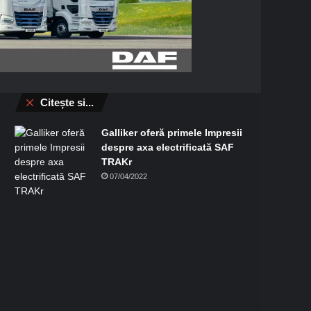
C
Citește si...
l
o
Galliker oferă primele Impresii
s
despre axa electrificată SAF
e
TRAKr
07/04/2022