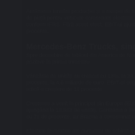
Amânarea lansării producției și a rampei de fa
de piață pentru vehicule comerciale electric
conform IFRS. Fără acest efect, EBIT-ul ajust
procente.
Mercedes-Benz Trucks, sing
Spre deosebire de tabloul din America de Nor
pozitive în primul trimestru.
Vânzările de unități au crescut cu 13%, la 34.
procente, la 4,6 miliarde de euro. EBIT-ul se
adică o creștere de 11 procente.
Creșterea a venit în principal din Europa (E
ajungând la 13.963 de unități. Germania a înre
cu 21 de procente, iar Brazilia a consemnat
Efectele favorabile ale cursurilor de schimb și