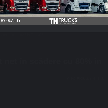
 în scădere cu 80% în T1 2026
t net în scădere cu 80% în
345
Citește în 4 minute