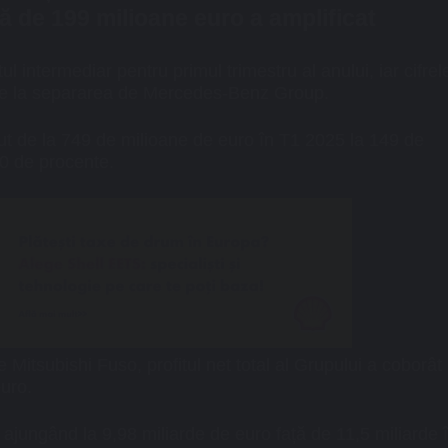
lă de 199 milioane euro a amplificat
l intermediar pentru primul trimestru al anului, iar cifrel
ei de la separarea de Mercedes-Benz Group.
ăzut de la 749 de milioane de euro în T1 2025 la 149 de
0 de procente.
 Mitsubishi Fuso, profitul net total al Grupului a coborât
uro.
 ajungând la 9,98 miliarde de euro față de 11,5 miliarde 