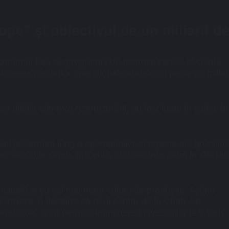
e” și obiectivul de un miliard d
ajamentul față de
programul de restructurare și eficiență
reducerea costurilor operaționale anuale cu peste un milia
v plățile aferente restructurării, au fost luate în calcul în
ții pe termen lung a operațiunilor europene ale grupului
oi fabrici la Cheb
, în Cehia, cu finalizare până la sfârșitu
ncipală și cu cel mai mare volum de producție. Achim
 Trucks, a declarat că noul centru de la Cheb „va
roducție” și va permite menținerea investițiilor la Wörth.