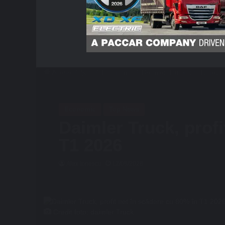
Acasă
/
Știri
/
Economic
/
Daimler Truck, profit net
Economic
Top News
Daimler Truck, profi
T1 2026
Alex Ionescu
12/05/2026
Credit foto: daimler Truck