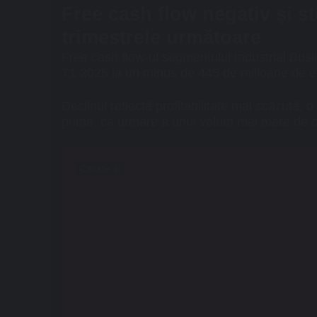
Free cash flow negativ și s
trimestrele următoare
Free cash flow-ul segmentului Industrial Busi
T1 2025 la un minus de 445 de milioane de e
Declinul reflectă profitabilitate mai scăzută, o
prime, ca urmare a unui volum mai mare de co
Citește și