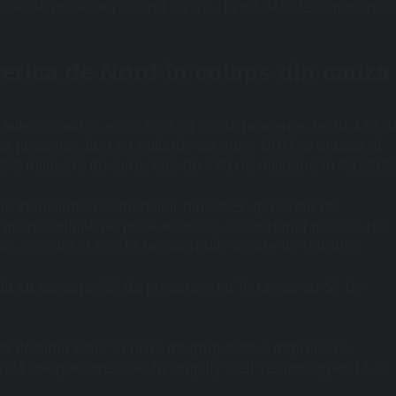
otale de unități au scăzut cu 9%, la 68.849 de camioane ș
erica de Nord în colaps din cauza
ările de unități au scăzut cu 25 de procente, la 29.432 d
de procente, la 3,84 miliarde de euro. EBIT-ul ajustat al
209 milioane de euro, față de 778 de milioane în T1 2025
pale slăbiciunea comenzilor din 2025, generată de
ncertitudinile de piață asociate, costuri mai ridicate de
fe, precum și efecte nefavorabile legate de garanții.
a cu aproape 50 de procente, iar în Mexic cu 57 de
ial declinul EBIT la nivel de grup este o depreciere
ată asupra investiției în
Amplify Cell Technologies LLC,