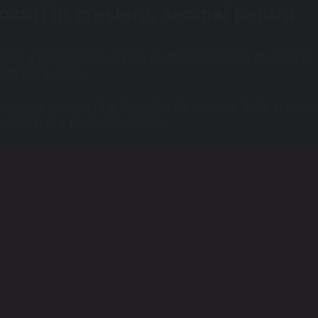
tocuri în creștere, semnal pentru
ness a trecut de la un plus de 33 de milioane de euro în
uro în T1 2026.
 creștere sezonieră a stocurilor de produse finite și mater
menzi și a producției sporite.